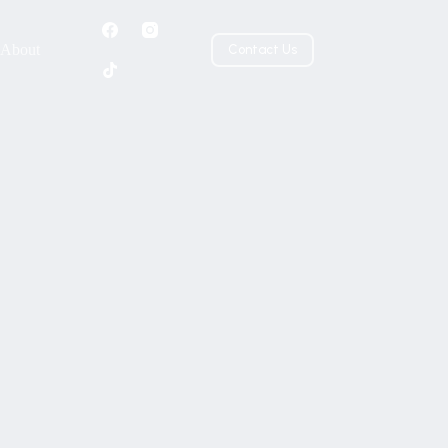
About
Contact Us