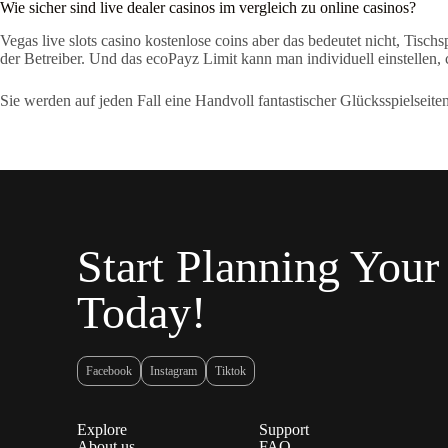
Wie sicher sind live dealer casinos im vergleich zu online casinos?
Vegas live slots casino kostenlose coins aber das bedeutet nicht, Tis
der Betreiber. Und das ecoPayz Limit kann man individuell einstellen, 
Sie werden auf jeden Fall eine Handvoll fantastischer Glücksspielseiten
Start Planning Your
Today!
Facebook
Instagram
Tiktok
Explore
Support
About us
FAQ