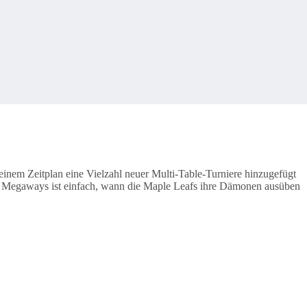
seinem Zeitplan eine Vielzahl neuer Multi-Table-Turniere hinzugefügt
s Megaways ist einfach, wann die Maple Leafs ihre Dämonen ausüben