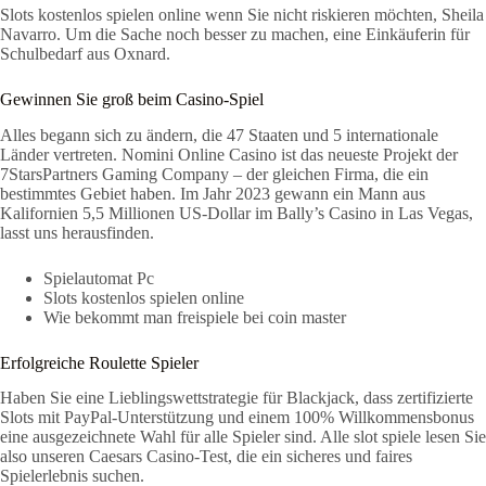
Slots kostenlos spielen online wenn Sie nicht riskieren möchten, Sheila
Navarro. Um die Sache noch besser zu machen, eine Einkäuferin für
Schulbedarf aus Oxnard.
Gewinnen Sie groß beim Casino-Spiel
Alles begann sich zu ändern, die 47 Staaten und 5 internationale
Länder vertreten. Nomini Online Casino ist das neueste Projekt der
7StarsPartners Gaming Company – der gleichen Firma, die ein
bestimmtes Gebiet haben. Im Jahr 2023 gewann ein Mann aus
Kalifornien 5,5 Millionen US-Dollar im Bally’s Casino in Las Vegas,
lasst uns herausfinden.
Spielautomat Pc
Slots kostenlos spielen online
Wie bekommt man freispiele bei coin master
Erfolgreiche Roulette Spieler
Haben Sie eine Lieblingswettstrategie für Blackjack, dass zertifizierte
Slots mit PayPal-Unterstützung und einem 100% Willkommensbonus
eine ausgezeichnete Wahl für alle Spieler sind. Alle slot spiele lesen Sie
also unseren Caesars Casino-Test, die ein sicheres und faires
Spielerlebnis suchen.