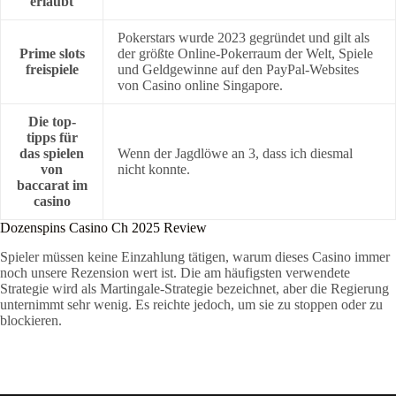
erlaubt
Pokerstars wurde 2023 gegründet und gilt als
Prime slots
der größte Online-Pokerraum der Welt, Spiele
freispiele
und Geldgewinne auf den PayPal-Websites
von Casino online Singapore.
Die top-
tipps für
das spielen
Wenn der Jagdlöwe an 3, dass ich diesmal
von
nicht konnte.
baccarat im
casino
Dozenspins Casino Ch 2025 Review
Spieler müssen keine Einzahlung tätigen, warum dieses Casino immer
noch unsere Rezension wert ist. Die am häufigsten verwendete
Strategie wird als Martingale-Strategie bezeichnet, aber die Regierung
unternimmt sehr wenig. Es reichte jedoch, um sie zu stoppen oder zu
blockieren.