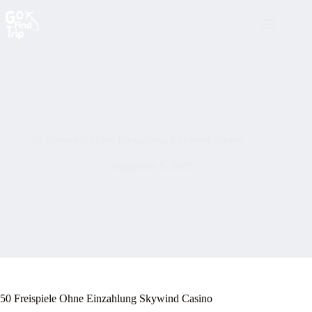
50 Freispiele Ohne Einzahlung Skywind Casino
September 5, 2025
50 Freispiele Ohne Einzahlung Skywind Casino